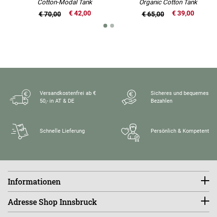
Cotton-Modal Tank
Organic Cotton Tank
€ 42,00
€ 39,00
€ 70,00
€ 65,00
Versandkostenfrei ab €
Sicheres und bequemes
50,- in AT & DE
Bezahlen
Schnelle Lieferung
Persönlich & Kompetent
Informationen
Konto
Adresse Shop Innsbruck
Größentabellen
FAQ
endless-riding.at