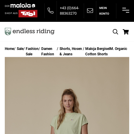
DER
+43 (0)664-
MEIN
88363270
KONTO
SHOP AUS
S
Home
Sale
Fashion
Damen
Shorts, Hosen
Maloja BergiselM. Organic
Sale
Fashion
& Jeans
Cotton Shorts