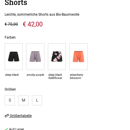
Shorts
Leichte, sommerliche Shorts aus Bio-Baumwolle
€ 42,00
€ 70,00
Farben
deep black
smoky purple
deep black
strawberry
fieldflower
blossom
Größen
S
M
L
Größentabelle
Auf Lager