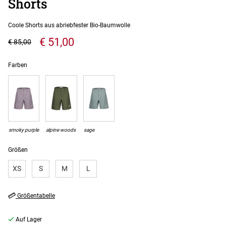
Shorts
Coole Shorts aus abriebfester Bio-Baumwolle
€ 51,00
€ 85,00
Farben
smoky purple
alpine woods
sage
Größen
XS
S
M
L
Größentabelle
Auf Lager