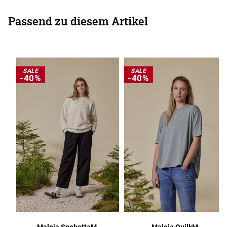
Passend zu diesem Artikel
SALE
SALE
-40%
-40%
Maloja SnohettaM.
Maloja QuilkM.