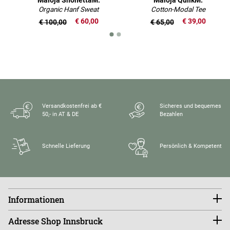
Organic Hanf Sweat
Cotton-Modal Tee
€ 60,00
€ 39,00
€ 100,00
€ 65,00
Versandkostenfrei ab €
Sicheres und bequemes
50,- in AT & DE
Bezahlen
Schnelle Lieferung
Persönlich & Kompetent
Informationen
Konto
Adresse Shop Innsbruck
Größentabellen