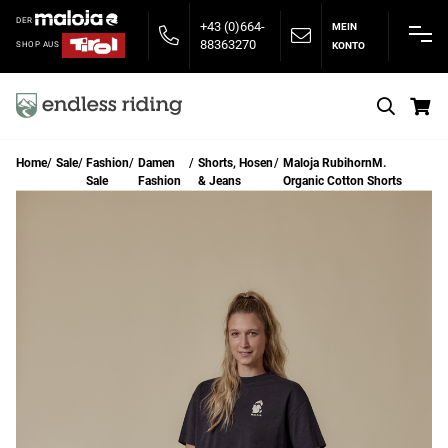
DER
+43 (0)664-
MEIN
88363270
KONTO
SHOP AUS
S
Home
Sale
Fashion
Damen
Shorts, Hosen
Maloja RubihornM.
Sale
Fashion
& Jeans
Organic Cotton Shorts