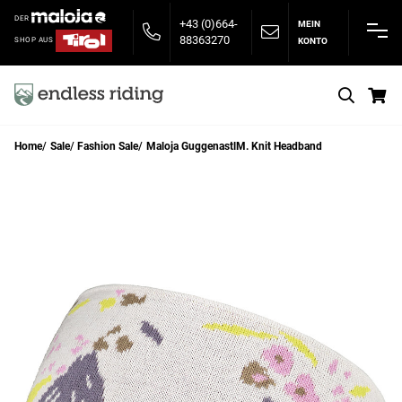
DER
+43 (0)664-
MEIN
88363270
KONTO
SHOP AUS
S
Home
Sale
Fashion Sale
Maloja GuggenastlM. Knit Headband