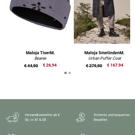
Maloja TiserM.
Maloja SmetindenM.
Beanie
Urban Puffer Coat
€ 26,94
€ 167,94
€ 44,90
€ 279,90
Versandkostenfrei ab €
Sicheres und bequemes
50,- in AT & DE
Bezahlen