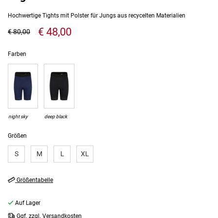
Hochwertige Tights mit Polster für Jungs aus recycelten Materialien
€ 48,00
€ 80,00
Farben
night sky
deep black
Größen
S
M
L
XL
Größentabelle
Auf Lager
Ggf. zzgl. Versandkosten