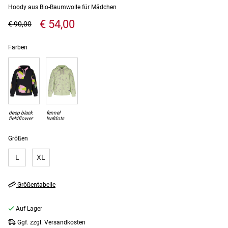
Hoody aus Bio-Baumwolle für Mädchen
€ 54,00
€ 90,00
Farben
deep black
fennel
fieldflower
leafdots
Größen
L
XL
Größentabelle
Auf Lager
Ggf. zzgl. Versandkosten