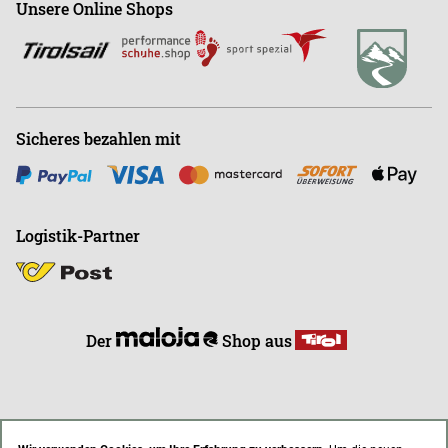
Unsere Online Shops
Abonnieren
Büro
+43 (0)676-9408501
E
info@endless-riding.at
Sicheres bezahlen mit
Logistik-Partner
Der
Shop aus