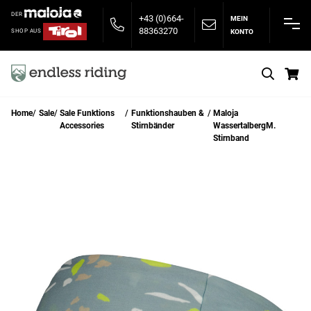
DER
+43 (0)664-
MEIN
88363270
KONTO
SHOP AUS
S
Home
Sale
Sale Funktions
Funktionshauben &
Maloja
Accessories
Stirnbänder
WassertalbergM.
Stirnband