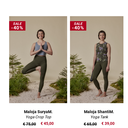
SALE
SALE
-40%
-40%
Maloja SuryaM.
Maloja ShantiM.
Yoga Crop Top
Yoga Tank
€ 45,00
€ 39,00
€ 75,00
€ 65,00