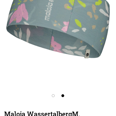
Maloja WassertalbergM.