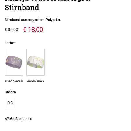
Stirnband
Stirnband aus recyceltem Polyester
€ 18,00
€ 30,00
Farben
smoky purple
shaded white
Größen
OS
Größentabelle