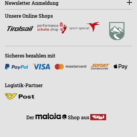
Retourenportal
Newsletter Anmeldung
Sa - Mo ist der Shop GESCHLOSSEN!
Shop
+43 (0)664-88363270
Unsere Online Shops
Abonnieren
Büro
+43 (0)676-9408501
E
info@endless-riding.at
Sicheres bezahlen mit
Logistik-Partner
Der
Shop aus