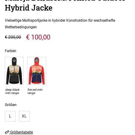
Hybrid Jacke
Vielseitige Multisportjacke in hybrider Konstruktion für wechselhafte
Wetterbedingungen
€ 100,00
€ 200,00
Farben
deep black
fire red mtn
mtn range
range
Größen
L
XL
Größentabelle