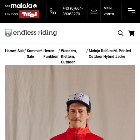
DER
+43 (0)664-
MEIN
88363270
KONTO
SHOP AUS
S
Home
Sale
Sommer
Herren
Wandern,
Maloja BeifussM. Printed
Sale
Funktion
Klettern,
Outdoor Hybrid Jacke
Outdoor