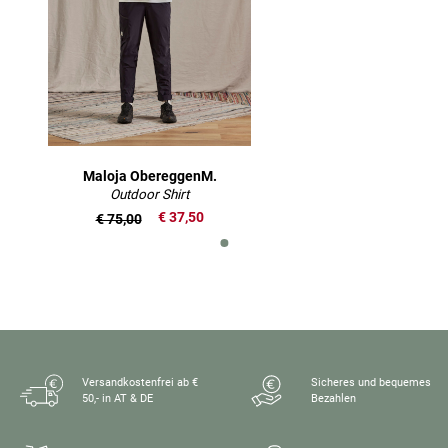
Maloja ObereggenM.
Outdoor Shirt
€ 37,50
€ 75,00
Versandkostenfrei ab €
Sicheres und bequemes
50,- in AT & DE
Bezahlen