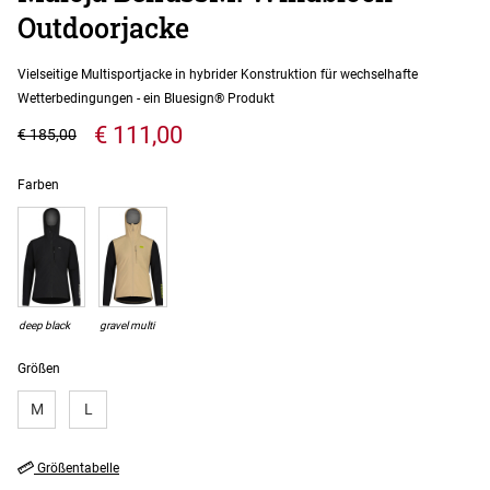
Outdoorjacke
Vielseitige Multisportjacke in hybrider Konstruktion für wechselhafte
Wetterbedingungen - ein Bluesign® Produkt
€ 111,00
€ 185,00
Farben
deep black
gravel multi
Größen
M
L
Größentabelle