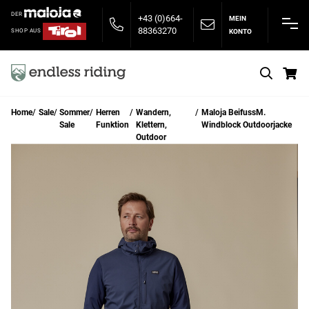
DER
+43 (0)664-
MEIN
88363270
KONTO
SHOP AUS
S
Home
Sale
Sommer
Herren
Wandern,
Maloja BeifussM.
Sale
Funktion
Klettern,
Windblock Outdoorjacke
Outdoor