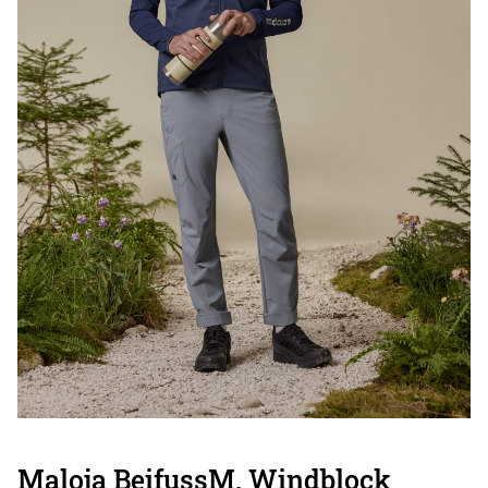
Maloja BeifussM. Windblock