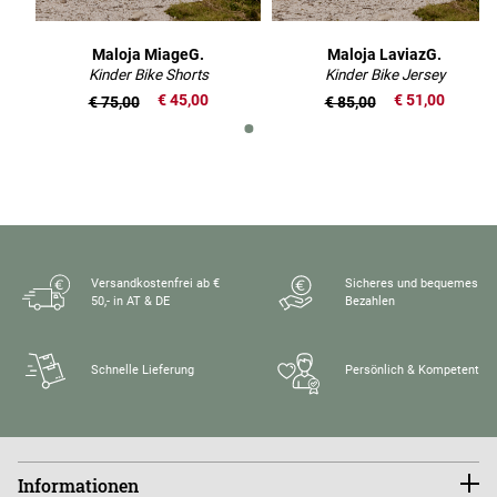
Maloja MiageG.
Maloja LaviazG.
Kinder Bike Shorts
Kinder Bike Jersey
€ 45,00
€ 51,00
€ 75,00
€ 85,00
Versandkostenfrei ab €
Sicheres und bequemes
50,- in AT & DE
Bezahlen
Schnelle Lieferung
Persönlich & Kompetent
Informationen