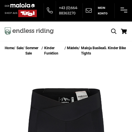
DER
+43 (0)664-
MEIN
88363270
KONTO
SHOP AUS
S
Home
Sale
Sommer
Kinder
Mädels
Maloja BasileaG. Kinder Bike
Sale
Funktion
Tights