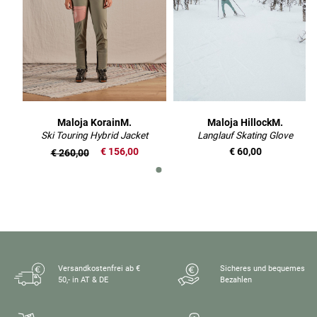
Maloja KorainM.
Maloja HillockM.
Ski Touring Hybrid Jacket
Langlauf Skating Glove
€ 156,00
€ 60,00
€ 260,00
Versandkostenfrei ab €
Sicheres und bequemes
50,- in AT & DE
Bezahlen