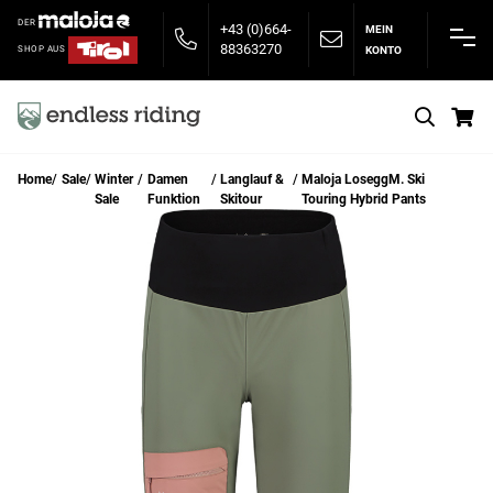
DER
+43 (0)664-
MEIN
88363270
KONTO
SHOP AUS
S
Home
Sale
Winter
Damen
Langlauf &
Maloja LoseggM. Ski
Sale
Funktion
Skitour
Touring Hybrid Pants