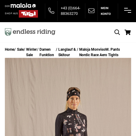
DER
+43 (0)664-
MEIN
88363270
KONTO
SHOP AUS
S
Home
Sale
Winter
Damen
Langlauf &
Maloja MonvisoM. Pants
Sale
Funktion
Skitour
Nordic Race Aero Tights