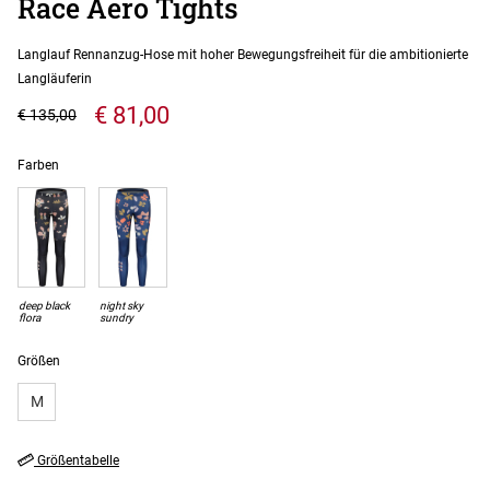
Race Aero Tights
Langlauf Rennanzug-Hose mit hoher Bewegungsfreiheit für die ambitionierte
Langläuferin
€ 81,00
€ 135,00
Farben
deep black
night sky
flora
sundry
Größen
M
Größentabelle