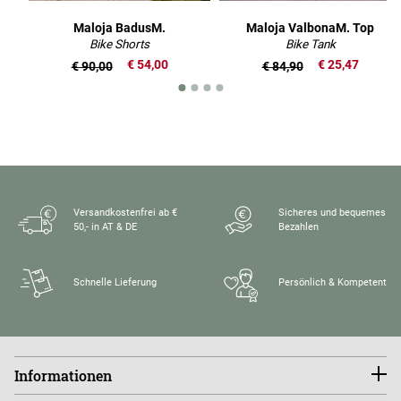
Maloja BadusM.
Maloja ValbonaM. Top
Bike Shorts
Bike Tank
€ 54,00
€ 25,47
€ 90,00
€ 84,90
Versandkostenfrei ab €
Sicheres und bequemes
50,- in AT & DE
Bezahlen
Schnelle Lieferung
Persönlich & Kompetent
Informationen