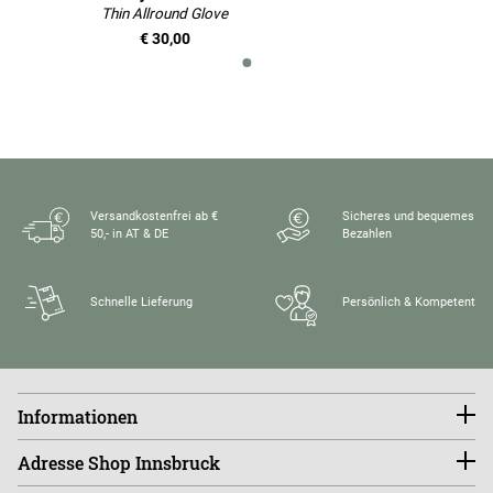
Thin Allround Glove
€ 30,00
Versandkostenfrei ab €
Sicheres und bequemes
50,- in AT & DE
Bezahlen
Schnelle Lieferung
Persönlich & Kompetent
Informationen
Konto
Adresse Shop Innsbruck
Größentabellen
FAQ