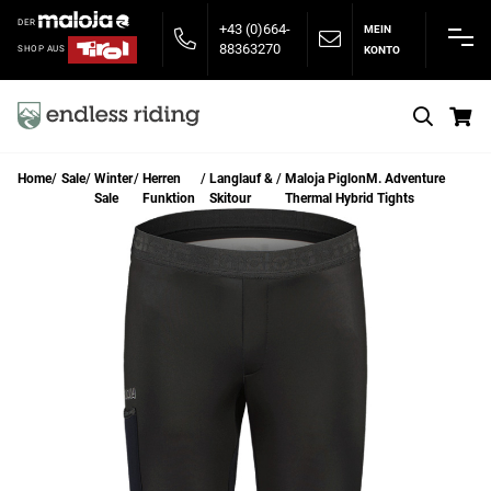
DER
+43 (0)664-
MEIN
88363270
KONTO
SHOP AUS
S
Home
Sale
Winter
Herren
Langlauf &
Maloja PiglonM. Adventure
Sale
Funktion
Skitour
Thermal Hybrid Tights