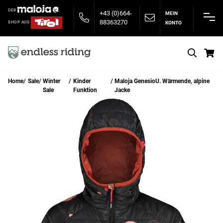
DER
+43 (0)664-
MEIN
88363270
KONTO
SHOP AUS
S
Home
Sale
Winter
Kinder
Maloja GenesioU. Wärmende, alpine
Sale
Funktion
Jacke