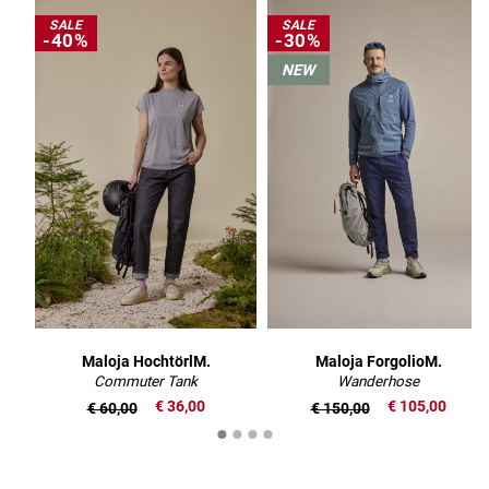
SALE
SALE
-40%
-30%
NEW
Maloja HochtörlM.
Maloja ForgolioM.
Commuter Tank
Wanderhose
€ 36,00
€ 105,00
€ 60,00
€ 150,00