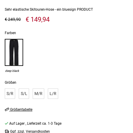
Sehr elastische Skitouren-Hose - ein bluesign PRODUCT
€ 149,94
€ 249,90
Farben
deep black
Größen
S/R
S/L
M/R
L/R
Größentabelle
Auf Lager
, Lieferzeit ca. 1-3 Tage
Ggf. zzgl. Versandkosten