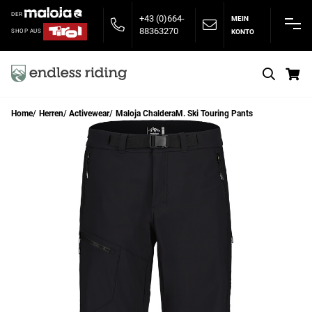
DER
+43 (0)664-
MEIN
88363270
KONTO
SHOP AUS
S
Home
Herren
Activewear
Maloja ChalderaM. Ski Touring Pants