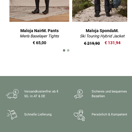
Maloja NairM. Pants
Maloja SpondaM.
Men's Baselayer Tights
Ski Touring Hybrid Jacket
€ 65,00
€ 131,94
€ 219,90
Versandkostenfrei ab €
Sicheres und bequemes
50,- in AT & DE
Bezahlen
Schnelle Lieferung
Persönlich & Kompetent