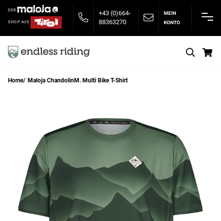
DER
+43 (0)664-
MEIN
88363270
KONTO
SHOP AUS
S
Home
Maloja ChandolinM. Multi Bike T-Shirt