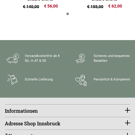
€ 56,00
€ 62,00
€ 140,00
€ 155,00
Versandkostenfrei ab €
Sicheres und bequemes
50,- in AT & DE
Bezahlen
Schnelle Lieferung
Persönlich & Kompetent
Informationen
Konto
Adresse Shop Innsbruck
Größentabellen
FAQ
endless-riding.at