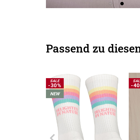
Passend zu diesem
SALE
SA
-30%
-4
NEW