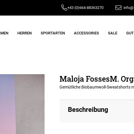
+43 (0)664-88363270
info@e
AMEN
HERREN
SPORTARTEN
ACCESSORIES
SALE
GUT
Maloja FossesM. Org
Gemütliche Biobaumwoll-Sweatshorts mi
Beschreibung