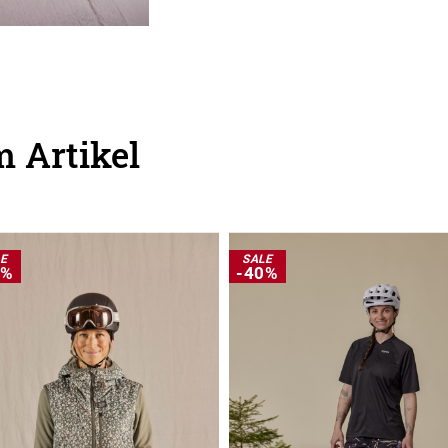
 Artikel
LE
SALE
0%
-40%