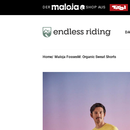
DER
SHOP AUS
D
Home
Maloja FossesM. Organic Sweat Shorts