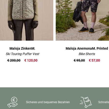
Maloja ZinkenM.
Maloja AnemonaM. Printed
Ski Touring Puffer Vest
Bike Shorts
€ 200,00
€ 120,00
€ 95,00
€ 57,00
Sicheres und bequemes Bezahlen
Schnelle