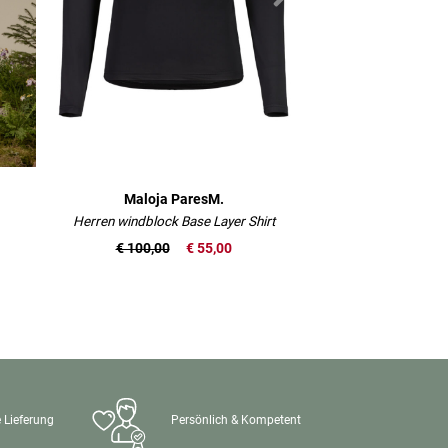
Maloja ParesM.
Maloja Am
Herren windblock Base Layer Shirt
Gravel 
€ 100,00
€ 55,00
€ 100,00
 Lieferung
Persönlich & Kompetent