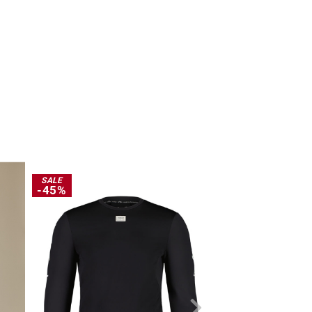
SALE
SALE
-45%
-30%
NEW