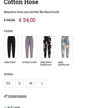
Cotton Hose
Bequeme Hose aus leichter Bio-Baumwolle
€ 54,00
€ 90,00
Farben
deep black
smoky purple
deep black
sage
fieldflower
fieldflower
Größen
XS
S
M
L
Größentabelle
Auf Lager