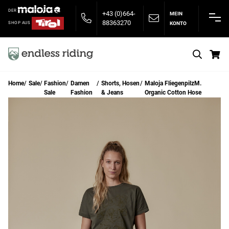
DER
+43 (0)664-
MEIN
88363270
KONTO
SHOP AUS
S
Home
Sale
Fashion
Damen
Shorts, Hosen
Maloja FliegenpilzM.
Sale
Fashion
& Jeans
Organic Cotton Hose