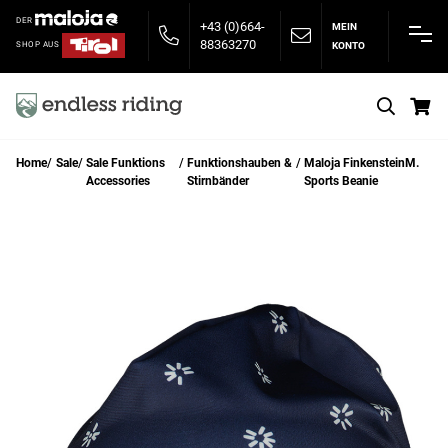
DER
+43 (0)664-
MEIN
88363270
KONTO
SHOP AUS
S
Home
Sale
Sale Funktions
Funktionshauben &
Maloja FinkensteinM.
Accessories
Stirnbänder
Sports Beanie